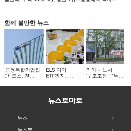
0.86%p(2보)
함께 볼만한 뉴스
'금융복합기업집
ELS 이어
라이나 노사
단' 토스, 전
ETF까지…
'구조조정 구두
계열사 내부통제
고위험상품 판매
합의안' 도출
표준화
제동 걸린 은행
뉴스
뉴스북