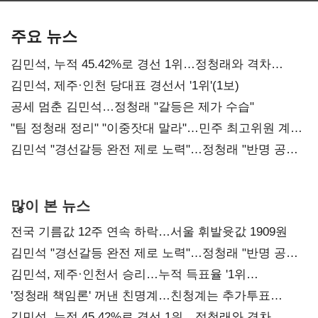
기준은 숙제
AI 수익화 관건
본궤도
주요 뉴스
김민석, 누적 45.42%로 경선 1위…정청래와 격차
0.86%p(2보)
김민석, 제주·인천 당대표 경선서 '1위'(1보)
공세 멈춘 김민석…정청래 "갈등은 제가 수습"
"팀 정청래 정리" "이중잣대 말라"…민주 최고위원 계파
다툼 격화
김민석 "경선갈등 완전 제로 노력"…정청래 "반명 공세
사과부터"
많이 본 뉴스
전국 기름값 12주 연속 하락…서울 휘발윳값 1909원
김민석 "경선갈등 완전 제로 노력"…정청래 "반명 공세
사과부터"
김민석, 제주·인천서 승리…누적 득표율 '1위
탈환'(종합)
'정청래 책임론' 꺼낸 친명계…친청계는 추가투표
때리기
김민석, 누적 45.42%로 경선 1위…정청래와 격차