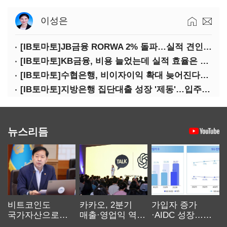
이성은
[IB토마토]JB금융 RORWA 2% 돌파…실적 견인은 은행 아닌 캐피탈
[IB토마토]KB금융, 비용 늘었는데 실적 효율은 개선…증권 호황 효과
[IB토마토]수협은행, 비이자이익 확대 늦어진다…공모운용사 인가 연말로
[IB토마토]지방은행 집단대출 성장 '제동'…입주절벽에 반사이익도 희박
뉴스리듬
비트코인도
카카오, 2분기
가입자 증가
국가자산으로…'
매출·영업익 역대
·AIDC 성장…
보관·평가·처분'
최대…에이전트
SKT 2분기 성장