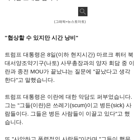
(그래픽=뉴스토마토)
"협상할 수 있지만 시간 낭비"
트럼프 대통령은 8일(이하 현지시간) 마르크 뤼터 북
대서양조약기구(나토) 사무총장과의 양자 회담 중 이
란과 종전 MOU가 끝났냐는 질문에 "끝났다고 생각
한다"고 말했습니다.
트럼프 대통령은 이란에 대한 악담도 퍼부었습니다.
그는 "그들(이란)은 쓰레기(scum)이고 병든(sick) 사
람들이다. 그들은 병든 사람들이 이끌고 있다"고 했
습니다.
또 "사악하고 폭력적인 사람들"이라며 "그들이 핵무