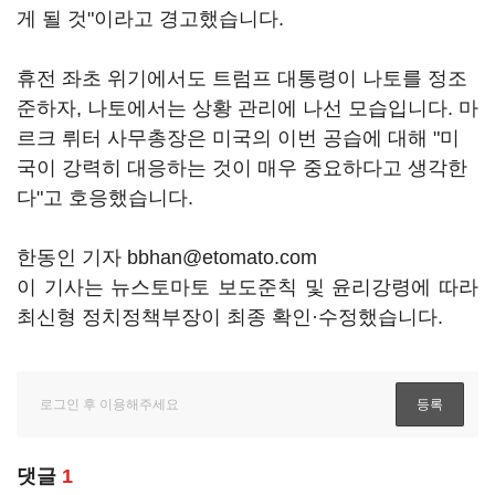
게 될 것"이라고 경고했습니다.
휴전 좌초 위기에서도 트럼프 대통령이 나토를 정조
준하자, 나토에서는 상황 관리에 나선 모습입니다. 마
르크 뤼터 사무총장은 미국의 이번 공습에 대해 "미
국이 강력히 대응하는 것이 매우 중요하다고 생각한
다"고 호응했습니다.
한동인 기자 bbhan@etomato.com
이 기사는 뉴스토마토 보도준칙 및 윤리강령에 따라
최신형 정치정책부장이 최종 확인·수정했습니다.
댓글
1