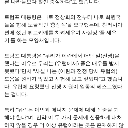
른 나라들보다 훨씬 충실하다"고 했습니다.
트럼프 대통령은 나토 정상회의 전부터 나토 회원국
들을 향해 노골적인 '충성심'을 요구했는데, 친러시아
편에 섰던 튀르키예를 치켜세우며 사실상 '줄 세우
기'를 하는 모양새입니다.
트럼프 대통령은 "우리가 이란에서 어떤 일(전쟁)을
했다는 이유로 우리는 (유럽에서) 좋은 대우를 받지
못했다"면서 "사실 나는 (이란과 전쟁 당시 유럽의)
도움을 원하지 않았고 시험해 보고 싶었다"고 했습니
다. 유럽에 요청했던 전쟁 지원이 일종의 테스트였다
는 겁니다.
특히 "유럽은 이민과 에너지 문제에 대해 신중을 기
해야 한다"며 "만약 이 두 가지 문제에 신중하게 대처
하지 않을 경우 더 이상 유럽이라는 곳은 존재하지 않