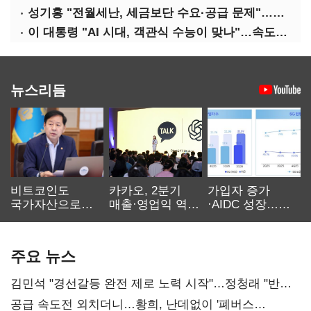
성기홍 "전월세난, 세금보단 수요·공급 문제"…닥공 시사
이 대통령 "AI 시대, 객관식 수능이 맞나"…속도전 '경계'
뉴스리듬
비트코인도
카카오, 2분기
가입자 증가
국가자산으로…'
매출·영업익 역대
·AIDC 성장…
보관·평가·처분'
최대…에이전트
SKT 2분기 성장
기준은 숙제
AI 수익화 관건
본궤도
주요 뉴스
김민석 "경선갈등 완전 제로 노력 시작"…정청래 "반명
공세 사과부터"
공급 속도전 외치더니…황희, 난데없이 '폐버스