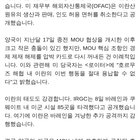
습니다. 미 재무부 해외자산통제국(OFAC)은 이란산
원유의 생산과 판매, 인도 허용 면허를 취소한다고 공
개했습니다.
양국이 지난달 17일 종전 MOU 협상을 개시한 이후
크고 작은 충돌이 있긴 했지만, MOU 핵심 조항인 경
제 제재 해제를 압박 카드로 다시 꺼내든 건 이례적입
니다. 이와 관련해 미 당국자는 <로이터>에 "호르무
즈 해협 내 이란의 이번 행동을 절대 용납할 수 없
다"고 밝혔습니다.
이란의 태도도 강경합니다. IRGC는 8일 바레인과 쿠
웨이트 내 미군 시설 85곳을 타격했다고 공개했습니
다. 여기에 이란은 바레인을 겨냥한 추가 공격까지 감
행했습니다.