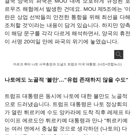
결국 양국의 파국은 MOU 내에 모호하게 규정된 호
르무즈 해협에서 발생한 건데요. MOU 제5조에는 '이
란은 상업 선박들의 안전한 통항을 위해 최선을 다해
조처할 것'이라는 내용이 담겨 있습니다. 하지만 양측
이 해당 문구를 각각 다르게 해석하면서, 양국의 휴전
이 서명 20여일 만에 파국의 위기에 놓였습니다.
마르크 뤼터 나토 사무총장과 도널드 트럼프 미국 대통령. (사진=연합뉴스)
나토에도 노골적 '불만'…"유럽 존재하지 않을 수도"
트럼프 대통령은 동시에 나토에 대한 불만도 노골적
으로 드러냈습니다. 트럼프 대통령은 나토 정상회의
가 열린 튀르키예 수도 앙카라에 도착 직후 레제프 타
이이프 에르도안 튀르키예 대통령과 만나 "튀르키예
는 여러 면에서 충실할 것으로 생각하던 (나토의) 다