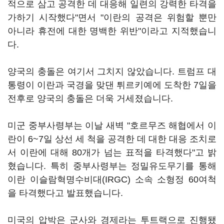
적으로 삼고 공격한 데 대응해 일련의 강력한 타격을
가하기 시작했다"면서 "이란의 공격은 위험할 뿐만
아니라 휴전에 대한 명백한 위반"이라고 지적했습니
다.
양국의 충돌은 여기서 그치지 않았습니다. 트럼프 대
통령이 이란과 국경을 맞댄 튀르키예에 도착한 7일을
전후로 양국의 충돌은 더욱 거세졌습니다.
미군 중부사령부는 이날 새벽 "호르무즈 해협에서 이
란이 6~7일 상선 세 척을 공격한 데 대한 대응 조치로
서 이란에 대해 80개가 넘는 표적을 타격했다"고 밝
혔습니다. 특히 중부사령부는 정밀유도무기를 통해
이란 이슬람혁명수비대(IRGC) 소속 소형정 60여척
을 타격했다고 발표했습니다.
미국의 압박은 군사와 경제라는 투트랙으로 진행됐