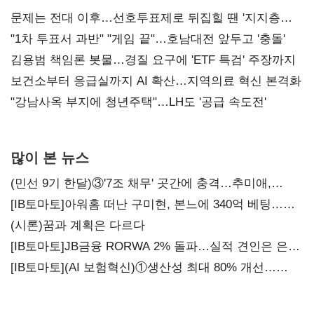
문제는 전대 이후…선호투표제로 뒤집힐 땐 '지지층
불복'
"1차 투표서 과반" "게임 끝"…호남대전 앞두고 '충돌'
김용범 책임론 봇물…경질 요구에 'ETF 특검' 주장까지
보건소부터 응급실까지 AI 확산…지역의료 혁신 본격화
"강남사옥 부지에 청년주택"…LH도 '공급 속도전'
많이 본 뉴스
(민선 9기 한달)③'7조 채무' 곳간에 충격…추미애,
20년만에 '비상재정' 선언 승부수
[IB토마토]아워홈 떠난 구미현, 본느에 340억 베팅…
가족 지배체제 구축
(시론)꿈과 계획은 다르다
[IB토마토]JB금융 RORWA 2% 돌파…실적 견인은 은행
아닌 캐피탈
[IB토마토](AI 보험혁신)①생산성 최대 80% 개선…
현실은 '실행 격차'