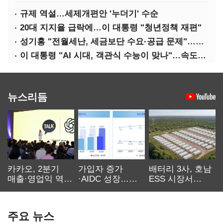
규제 역설…세제개편안 '누더기' 수순
20대 지지율 급락에…이 대통령 "청년정책 재편"
성기홍 "전월세난, 세금보단 수요·공급 문제"…닥공 시사
이 대통령 "AI 시대, 객관식 수능이 맞나"…속도전 '경계'
뉴스리듬
카카오, 2분기
가입자 증가
배터리 3사, 호남
매출·영업익 역대
·AIDC 성장…
ESS 시장서
최대…에이전트
SKT 2분기 성장
‘격돌’
AI 수익화 관건
본궤도
주요 뉴스