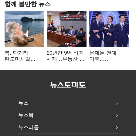
함께 볼만한 뉴스
북, 단거리
20년간 9번 바뀐
문제는 전대
탄도미사일
세제…부동산·
이후…
발사…안보실
상속세만
선호투표제로
"즉각 중단 촉구"
건드렸다
뒤집힐 땐
'지지층 불복'
뉴스
뉴스북
뉴스리듬