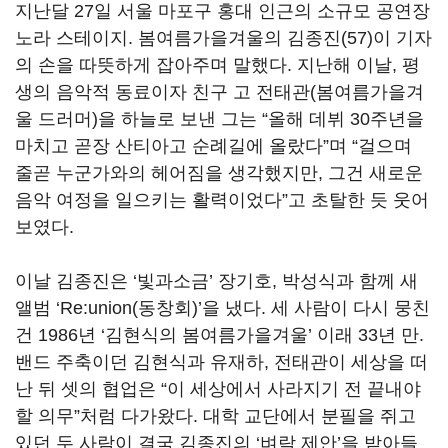
지난달 27일 서울 마포구 홍대 인근의 소규모 공연장
노라 스테이지. 봄여름가을겨울의 김종진(57)이 기자
의 손을 따뜻하게 잡아주며 말했다. 지난해 이날, 평
생의 음악적 동료이자 친구 고 전태관(봄여름가을겨
울 드러머)을 하늘로 보낸 그는 “올해 데뷔 30주년을
마치고 곧장 산티아고 순례길에 올랐다”며 “걸으며
줄곧 누군가와의 헤어짐을 생각했지만, 그건 새로운
음악 여정을 일으키는 활력이었다”고 초탈한 듯 웃어
보였다.
이날 김종진은 ‘빛과소금’ 장기호, 박성식과 함께 새
앨범 ‘Re:union(동창회)’을 냈다. 세 사람이 다시 뭉친
건 1986년 ‘김현식의 봄여름가을겨울’ 이래 33년 만.
밴드 주축이던 김현식과 유재하, 전태관이 세상을 떠
난 뒤 셋의 협업은 “이 세상에서 사라지기 전 끝내야
할 의무”처럼 다가왔다. 대학 교단에서 분필을 쥐고
있던 두 사람이 결국 김종진의 ‘벼락 제안’을 받아들