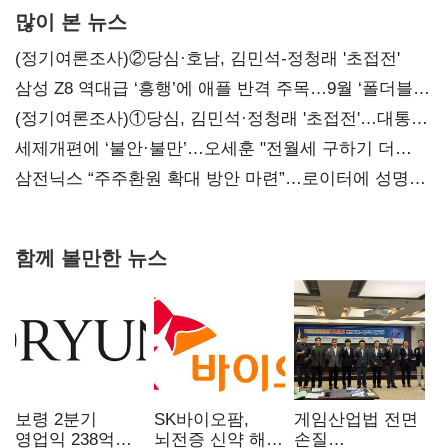
많이 본 뉴스
(정기여론조사)②당심·호남, 김민석-정청래 '초접전'
삼성 Z8 역대급 ‘흥행’에 애플 반격 주목…9월 ‘폴더블
대전’
(정기여론조사)①당심, 김민석·정청래 '초접전'…대통령
지지도 '50% 아래로'(종합)
세제개편에 ‘불안·불만’…오세훈 "전월세 구하기 더
힘들어질 것"
삼전닉스 “주주환원 확대 방안 마련”…로이터에 성명
보내
함께 볼만한 뉴스
보령 2분기
SK바이오팜,
게임산업법 전면
영업익 238억…
뇌전증 신약 해외
손질