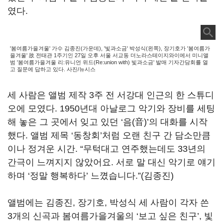
였다.
'봄여름가을겨울' 가수 김종진(가운데), '빛과소금' 박성식(왼쪽), 장기호가 '봄여름가
을겨울' 故 전태관 1주기인 27일 오후 서울 서교동 더노라스테이지와이에서 미니앨
범 '봄여름가을겨울 리:유니언 위드(Re:union with) 빛과소금' 발매 기자간담회를 열
고 질문에 답하고 있다. 사진/뉴시스
세 사람은 앨범 제작 3주 전 서강대 인근의 한 스튜디
오에 모였다. 1950년대 아날로그 악기와 장비를 세팅
해 놓은 그 곳에서 잊고 있던 ‘음(音)’의 대화를 시작
했다. 앨범 제목 ‘동창회’처럼 오랜 친구 간 담소만큼
이나 정겨운 시간. “무턱대고 연주했는데도 33년의
간극이 느껴지지 않았어요. 서로 말 대신 악기로 얘기
하며 ‘정말 행복하다’ 느꼈습니다.”(김종진)
앨범에는 김종진, 장기호, 박성식 세 사람이 각자 쓴
3개의 신곡과 봄여름가을겨울의 ‘보고 싶은 친구’, 빛