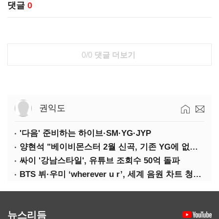
댓글
0
0/0
댓글 더보기
권익도
'다음' 준비하는 하이브·SM·YG·JYP
양현석 "베이비몬스터 2월 신곡, 기존 YG에 없던 노래"
싸이 '강남스타일', 유튜브 조회수 50억 돌파
BTS 뷔·우미 ‘wherever u r’, 세계 음원 차트 청신호
뉴스리듬