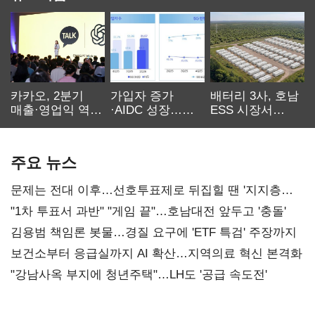
카카오, 2분기
가입자 증가
배터리 3사, 호남
매출·영업익 역대
·AIDC 성장…
ESS 시장서
최대…에이전트
SKT 2분기 성장
‘격돌’
AI 수익화 관건
본궤도
주요 뉴스
문제는 전대 이후…선호투표제로 뒤집힐 땐 '지지층
불복'
"1차 투표서 과반" "게임 끝"…호남대전 앞두고 '충돌'
김용범 책임론 봇물…경질 요구에 'ETF 특검' 주장까지
보건소부터 응급실까지 AI 확산…지역의료 혁신 본격화
"강남사옥 부지에 청년주택"…LH도 '공급 속도전'